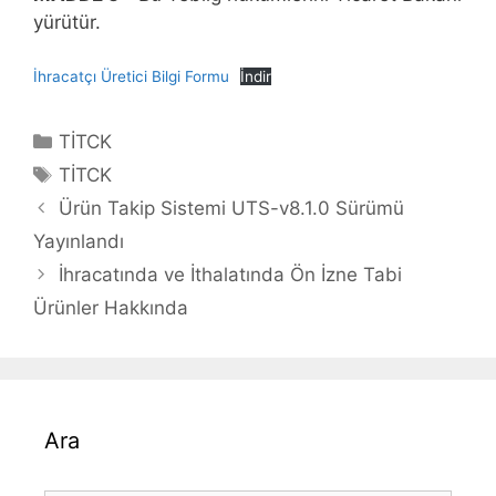
yürütür.
İhracatçı Üretici Bilgi Formu
İndir
Kategoriler
TİTCK
Etiketler
TİTCK
Yazı
Ürün Takip Sistemi UTS-v8.1.0 Sürümü
dolaşımı
Yayınlandı
İhracatında ve İthalatında Ön İzne Tabi
Ürünler Hakkında
Ara