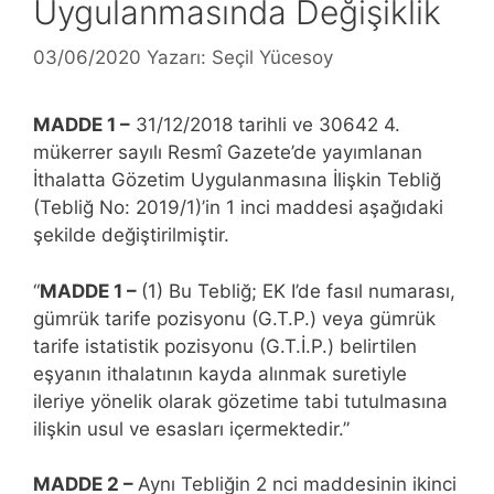
Uygulanmasında Değişiklik
03/06/2020
Yazarı:
Seçil Yücesoy
MADDE 1 –
31/12/2018 tarihli ve 30642 4.
mükerrer sayılı Resmî Gazete’de yayımlanan
İthalatta Gözetim Uygulanmasına İlişkin Tebliğ
(Tebliğ No: 2019/1)’in 1 inci maddesi aşağıdaki
şekilde değiştirilmiştir.
“
MADDE 1 –
(1) Bu Tebliğ; EK I’de fasıl numarası,
gümrük tarife pozisyonu (G.T.P.) veya gümrük
tarife istatistik pozisyonu (G.T.İ.P.) belirtilen
eşyanın ithalatının kayda alınmak suretiyle
ileriye yönelik olarak gözetime tabi tutulmasına
ilişkin usul ve esasları içermektedir.”
MADDE 2 –
Aynı Tebliğin 2 nci maddesinin ikinci