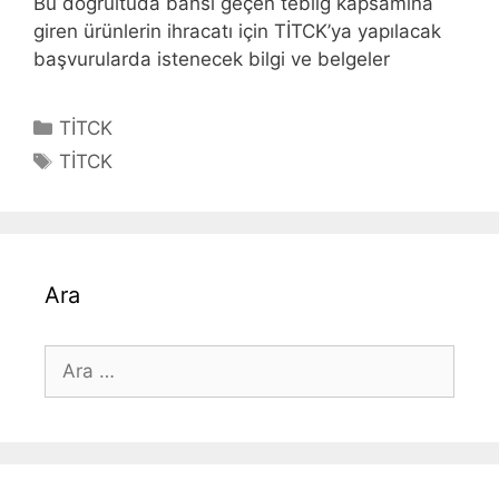
Bu doğrultuda bahsi geçen tebliğ kapsamına
giren ürünlerin ihracatı için TİTCK’ya yapılacak
başvurularda istenecek bilgi ve belgeler
Kategoriler
TİTCK
Etiketler
TİTCK
Ara
için
ara