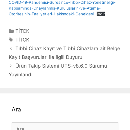
COVID-19-Pandemisi-Süresince-Tıbbi-Cihaz-Yönetmeliği-
Kapsamında-Onaylanmış-Kuruluşların-ve-Atama-
Otoritesinin-Faaliyetleri-Hakkındaki-Genelgesi
İndir
Kategoriler
TİTCK
Etiketler
TİTCK
Yazı
Tıbbi Cihaz Kayıt ve Tıbbi Cihazlara ait Belge
dolaşımı
Kayıt Başvuruları ile ilgili Duyuru
Ürün Takip Sistemi UTS-v8.6.0 Sürümü
Yayınlandı
Ara
için