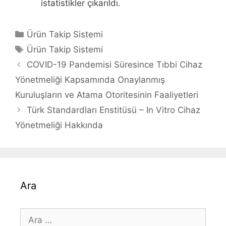
istatistikler çıkarıldı.
Kategoriler
Ürün Takip Sistemi
Etiketler
Ürün Takip Sistemi
Yazı
COVID-19 Pandemisi Süresince Tıbbi Cihaz
dolaşımı
Yönetmeliği Kapsamında Onaylanmış
Kuruluşların ve Atama Otoritesinin Faaliyetleri
Türk Standardları Enstitüsü – In Vitro Cihaz
Yönetmeliği Hakkında
Ara
için