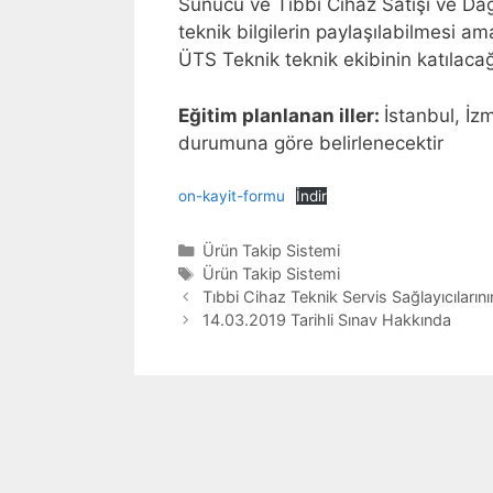
Sunucu ve Tıbbi Cihaz Satışı ve Dağıt
teknik bilgilerin paylaşılabilmesi 
ÜTS Teknik teknik ekibinin katılacağı
Eğitim planlanan iller:
İstanbul, İzm
durumuna göre belirlenecektir
on-kayit-formu
İndir
Kategoriler
Ürün Takip Sistemi
Etiketler
Ürün Takip Sistemi
Yazı
Tıbbi Cihaz Teknik Servis Sağlayıcılarını
dolaşımı
14.03.2019 Tarihli Sınav Hakkında