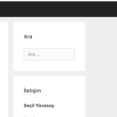
Ara
için
ara
İletişim
Seçil Yücesoy