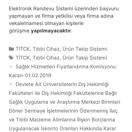
Elektronik Randevu Sistemi üzerinden başvuru
yapmayan ve firma yetkilisi veya firma adına
vekaletnamesi olmayan kişilerle
görüşme
yapılmayacaktır
.
Kategoriler
TİTCK
,
Tıbbi Cihaz
,
Ürün Takip Sistemi
Etiketler
TİTCK
,
Tıbbi Cihaz
,
Ürün Takip Sistemi
Yazı
Sağlık Hizmetleri Fiyatlandırma Komisyonu
dolaşımı
Kararı-01.02.2019
Devlete Ait Üniversitelerin Diş Hekimliği
Fakülteleri ile Diş Hekimliği Fakültelerine Bağlı
Sağlık Uygulama ve Araştırma Merkezi Birimleri
Döner Sermaye İşletmelerinin Ödenmemiş İlaç
ve Tıbbi Malzeme Alımlarına İlişkin Borçlarına
Uygulanacak İskonto Oranları Hakkında Karar