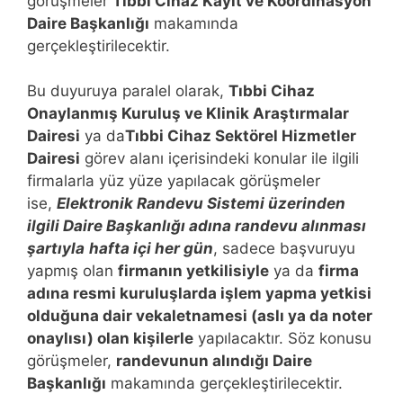
görüşmeler
Tıbbi Cihaz Kayıt ve Koordinasyon
Daire Başkanlığı
makamında
gerçekleştirilecektir.
Bu duyuruya paralel olarak,
Tıbbi Cihaz
Onaylanmış Kuruluş ve Klinik Araştırmalar
Dairesi
ya da
Tıbbi Cihaz Sektörel Hizmetler
Dairesi
görev alanı içerisindeki konular ile ilgili
firmalarla yüz yüze yapılacak görüşmeler
ise,
Elektronik Randevu Sistemi üzerinden
ilgili Daire Başkanlığı adına randevu alınması
şartıyla
hafta içi her gün
, sadece başvuruyu
yapmış olan
firmanın yetkilisiyle
ya da
firma
adına resmi kuruluşlarda işlem yapma yetkisi
olduğuna dair vekaletnamesi (aslı ya da noter
onaylısı) olan kişilerle
yapılacaktır. Söz konusu
görüşmeler,
randevunun alındığı Daire
Başkanlığı
makamında gerçekleştirilecektir.