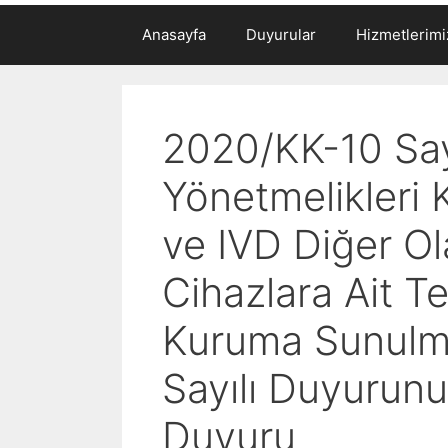
Anasayfa
Duyurular
Hizmetlerimi
2020/KK-10 Sayı
Yönetmelikleri 
ve IVD Diğer Ola
Cihazlara Ait T
Kuruma Sunulmas
Sayılı Duyurunu
Duyuru