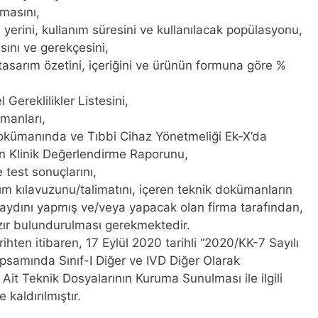
masını,
 yerini, kullanım süresini ve kullanılacak popülasyonu,
sını ve gerekçesini,
tasarım özetini, içeriğini ve ürünün formuna göre %
Gereklilikler Listesini,
ümanları,
kümanında ve Tıbbi Cihaz Yönetmeliği Ek-X’da
ayan Klinik Değerlendirme Raporunu,
 test sonuçlarını,
ım kılavuzunu/talimatını, içeren teknik dokümanların
n kaydını yapmış ve/veya yapacak olan firma tarafından,
r bulundurulması gerekmektedir.
hten itibaren, 17 Eylül 2020 tarihli “2020/KK-7 Sayılı
psamında Sınıf-I Diğer ve IVD Diğer Olarak
a Ait Teknik Dosyalarının Kuruma Sunulması ile ilgili
 kaldırılmıştır.