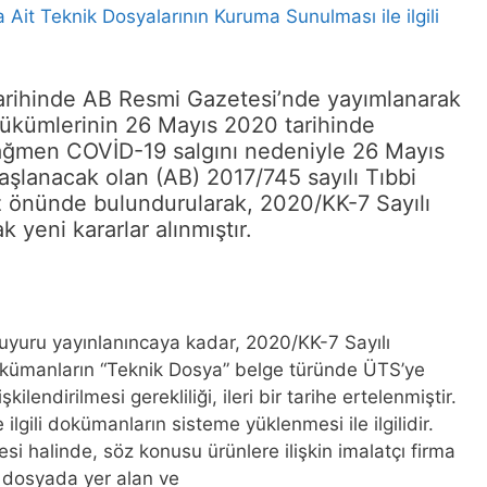
a Ait Teknik Dosyalarının Kuruma Sunulması ile ilgili
tarihinde AB Resmi Gazetesi’nde yayımlanarak
ükümlerinin 26 Mayıs 2020 tarihinde
ağmen COVİD-19 salgını nedeniyle 26 Mayıs
şlanacak olan (AB) 2017/745 sayılı Tıbbi
önünde bulundurularak, 2020/KK-7 Sayılı
k yeni kararlar alınmıştır.
 Duyuru yayınlanıncaya kadar, 2020/KK-7 Sayılı
dokümanların “Teknik Dosya” belge türünde ÜTS’ye
şkilendirilmesi gerekliliği, ileri bir tarihe ertelenmiştir.
gili dokümanların sisteme yüklenmesi ile ilgilidir.
si halinde, söz konusu ürünlere ilişkin imalatçı firma
k dosyada yer alan ve