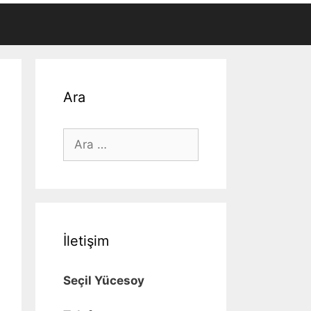
Ara
için
ara
İletişim
Seçil Yücesoy