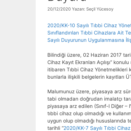
20/12/2020
Yazarı:
Seçil Yücesoy
2020/KK-10 Sayılı Tıbbi Cihaz Yönet
Sınıflandırılan Tıbbi Cihazlara Ait 
Sayılı Duyurunun Uygulanmasına İli
Bilindiği üzere, 02 Haziran 2017 tar
Cihaz Kayıt Ekranları Açılışı” konul
itibaren Tıbbi Cihaz Yönetmelikleri 
bunlarla ilişkili belgelerin kayıtları
Malumunuz üzere, piyasaya arz sür
tabi olmadan doğrudan imalatçı ta
piyasaya arz edilen (Sınıf-I Diğer – I
tıbbi cihaz olup olmadığı ve kullan
uygun olup olmadığı hususlarında tere
tarihli “
2020/KK-7 Sayılı Tıbbi Cihaz