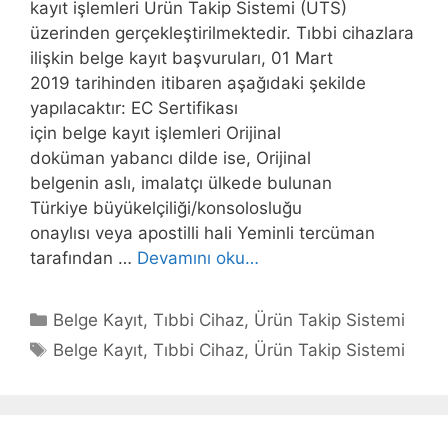
kayıt işlemleri Ürün Takip Sistemi (ÜTS)
üzerinden gerçekleştirilmektedir. Tıbbi cihazlara
ilişkin belge kayıt başvuruları, 01 Mart
2019 tarihinden itibaren aşağıdaki şekilde
yapılacaktır: EC Sertifikası
için belge kayıt işlemleri Orijinal
doküman yabancı dilde ise, Orijinal
belgenin aslı, imalatçı ülkede bulunan
Türkiye büyükelçiliği/konsolosluğu
onaylısı veya apostilli hali Yeminli tercüman
Ürün
tarafından …
Devamını oku…
Takip
Sistemi
Kategoriler
Belge Kayıt
,
Tıbbi Cihaz
,
Ürün Takip Sistemi
Belge
Etiketler
Belge Kayıt
,
Tıbbi Cihaz
,
Ürün Takip Sistemi
Kayıt
İşlemleri