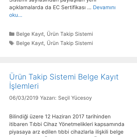
açıklamalarda da EC Sertifikası …
Devamını
2019/KK-
oku…
1.Ek1
Sayılı
Kategoriler
Belge Kayıt
,
Ürün Takip Sistemi
Duyuruda
Etiketler
Belge Kayıt
,
Ürün Takip Sistemi
Yer
Alan
Bazı
Hükümlere
Ürün Takip Sistemi Belge Kayıt
İlişkin
İlave
İşlemleri
Açıklamalar
06/03/2019
Yazarı:
Seçil Yücesoy
Bilindiği üzere 12 Haziran 2017 tarihinden
itibaren Tıbbi Cihaz Yönetmelikleri kapsamında
piyasaya arz edilen tıbbi cihazlarla ilişkili belge