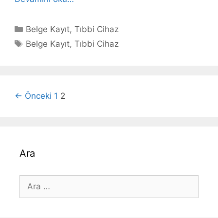
1
Sayılı
Kategoriler
Belge Kayıt
,
Tıbbi Cihaz
Tıbbi
Etiketler
Belge Kayıt
,
Tıbbi Cihaz
Cihaz
ve
Tıbbi
Cihazlara
Yazı
← Önceki
1
2
ait
dolaşımı
Belge
Kayıt
Başvuruları
Hakkında
Ara
Duyuru
için
ara